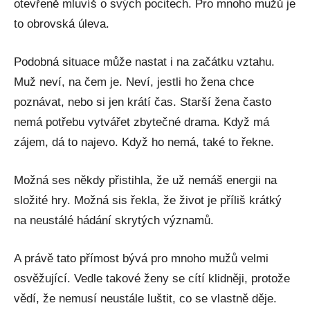
otevřeně mluvíš o svých pocitech. Pro mnoho mužů je
to obrovská úleva.
Podobná situace může nastat i na začátku vztahu.
Muž neví, na čem je. Neví, jestli ho žena chce
poznávat, nebo si jen krátí čas. Starší žena často
nemá potřebu vytvářet zbytečné drama. Když má
zájem, dá to najevo. Když ho nemá, také to řekne.
Možná ses někdy přistihla, že už nemáš energii na
složité hry. Možná sis řekla, že život je příliš krátký
na neustálé hádání skrytých významů.
A právě tato přímost bývá pro mnoho mužů velmi
osvěžující. Vedle takové ženy se cítí klidněji, protože
vědí, že nemusí neustále luštit, co se vlastně děje.