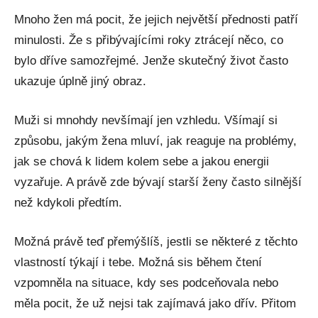
Mnoho žen má pocit, že jejich největší přednosti patří
minulosti. Že s přibývajícími roky ztrácejí něco, co
bylo dříve samozřejmé. Jenže skutečný život často
ukazuje úplně jiný obraz.
Muži si mnohdy nevšímají jen vzhledu. Všímají si
způsobu, jakým žena mluví, jak reaguje na problémy,
jak se chová k lidem kolem sebe a jakou energii
vyzařuje. A právě zde bývají starší ženy často silnější
než kdykoli předtím.
Možná právě teď přemýšlíš, jestli se některé z těchto
vlastností týkají i tebe. Možná sis během čtení
vzpomněla na situace, kdy ses podceňovala nebo
měla pocit, že už nejsi tak zajímavá jako dřív. Přitom