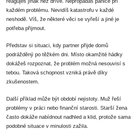
reaguješ jinak než dříve. Nepropadáš panice při
každém problému. Nevidíš katastrofu v každé
neshodě. Víš, že některé věci se vyřeší a jiné je
potřeba přijmout.
Představ si situaci, kdy partner přijde domů
podrážděný po těžkém dni. Místo okamžité hádky
dokážeš rozpoznat, že problém možná nesouvisí s
tebou. Taková schopnost vzniká právě díky
zkušenostem.
Další příklad může být období nejistoty. Muž řeší
problémy v práci nebo finanční starosti. Starší žena
často dokáže nabídnout nadhled a klid, protože sama
podobné situace v minulosti zažila.