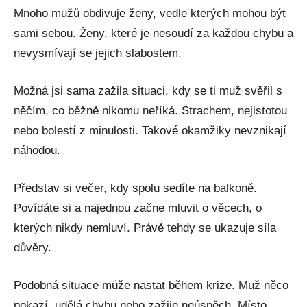
Mnoho mužů obdivuje ženy, vedle kterých mohou být
sami sebou. Ženy, které je nesoudí za každou chybu a
nevysmívají se jejich slabostem.
Možná jsi sama zažila situaci, kdy se ti muž svěřil s
něčím, co běžně nikomu neříká. Strachem, nejistotou
nebo bolestí z minulosti. Takové okamžiky nevznikají
náhodou.
Představ si večer, kdy spolu sedíte na balkoně.
Povídáte si a najednou začne mluvit o věcech, o
kterých nikdy nemluví. Právě tehdy se ukazuje síla
důvěry.
Podobná situace může nastat během krize. Muž něco
pokazí, udělá chybu nebo zažije neúspěch. Místo