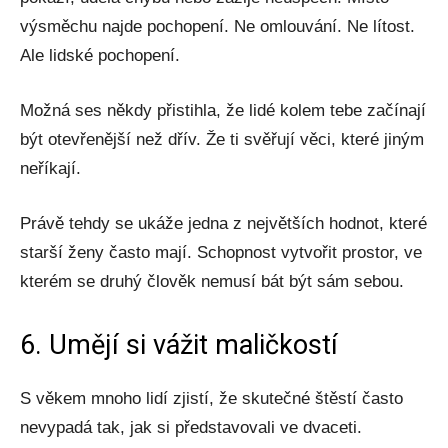
výsměchu najde pochopení. Ne omlouvání. Ne lítost.
Ale lidské pochopení.
Možná ses někdy přistihla, že lidé kolem tebe začínají
být otevřenější než dřív. Že ti svěřují věci, které jiným
neříkají.
Právě tehdy se ukáže jedna z největších hodnot, které
starší ženy často mají. Schopnost vytvořit prostor, ve
kterém se druhý člověk nemusí bát být sám sebou.
6. Umějí si vážit maličkostí
S věkem mnoho lidí zjistí, že skutečné štěstí často
nevypadá tak, jak si představovali ve dvaceti.