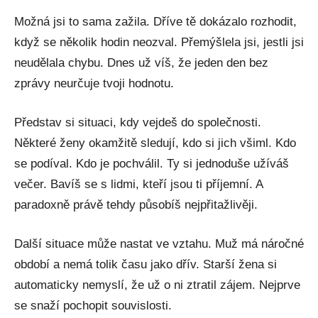
Možná jsi to sama zažila. Dříve tě dokázalo rozhodit,
když se několik hodin neozval. Přemýšlela jsi, jestli jsi
neudělala chybu. Dnes už víš, že jeden den bez
zprávy neurčuje tvoji hodnotu.
Představ si situaci, kdy vejdeš do společnosti.
Některé ženy okamžitě sledují, kdo si jich všiml. Kdo
se podíval. Kdo je pochválil. Ty si jednoduše užíváš
večer. Bavíš se s lidmi, kteří jsou ti příjemní. A
paradoxně právě tehdy působíš nejpřitažlivěji.
Další situace může nastat ve vztahu. Muž má náročné
období a nemá tolik času jako dřív. Starší žena si
automaticky nemyslí, že už o ni ztratil zájem. Nejprve
se snaží pochopit souvislosti.