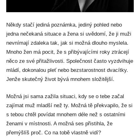
Někdy stačí jediná poznámka, jediný pohled nebo
jedna nečekaná situace a žena si uvědomí, že ji muži
nevnímají zdaleka tak, jak si možná dlouho myslela.
Mnoho žen má pocit, že s přibývajícími roky ztrácejí
něco ze své přitažlivosti. Společnost často vyzdvihuje
mládí, dokonalou pleť nebo bezstarostnost dvacítky.
Jenže skutečný život bývá mnohem složitější.
Možná jsi sama zažila situaci, kdy se o tebe začal
zajímat muž mladší než ty. Možná tě překvapilo, že si
s tebou chtěl povídat mnohem déle než s ostatními
ženami v místnosti. A možná ses přistihla, že
přemýšlíš proč. Co na tobě vlastně vidí?