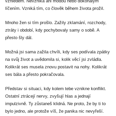
vzhledem. Nevzniká ani módou nebo dokonalým
líčením. Vzniká tím, co člověk během života prožil.
Mnoho žen si tím prošlo. Zažily zklamání, rozchody,
ztráty i období, kdy pochybovaly samy o sobě. A
přesto šly dál.
Možná jsi sama zažila chvíli, kdy ses podívala zpátky
na svůj život a uvědomila si, kolik věcí jsi zvládla.
Kolikrát ses musela znovu postavit na nohy. Kolikrát
ses bála a přesto pokračovala.
Představ si situaci, kdy kolem tebe vznikne konflikt.
Ostatní ztrácejí nervy, zvyšují hlas a jednají
impulzivně. Ty zůstaneš klidná. Ne proto, že by ti to
bylo jedno, ale protože víš, že panika nic nevyřeší.