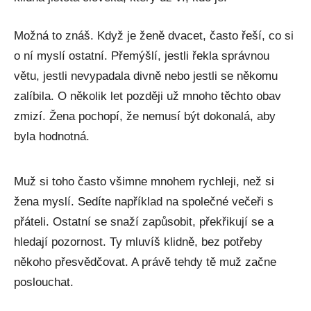
Možná to znáš. Když je ženě dvacet, často řeší, co si
o ní myslí ostatní. Přemýšlí, jestli řekla správnou
větu, jestli nevypadala divně nebo jestli se někomu
zalíbila. O několik let později už mnoho těchto obav
zmizí. Žena pochopí, že nemusí být dokonalá, aby
byla hodnotná.
Muž si toho často všimne mnohem rychleji, než si
žena myslí. Sedíte například na společné večeři s
přáteli. Ostatní se snaží zapůsobit, překřikují se a
hledají pozornost. Ty mluvíš klidně, bez potřeby
někoho přesvědčovat. A právě tehdy tě muž začne
poslouchat.